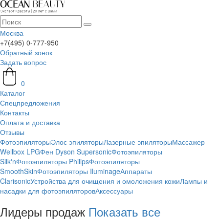
Москва
+7(495) 0-777-950
Обратный зонок
Задать вопрос
0
Каталог
Спецпредложения
Контакты
Оплата и доставка
Отзывы
Фотоэпиляторы
Элос эпиляторы
Лазерные эпиляторы
Массажер
Wellbox LPG
Фен Dyson Supersonic
Фотоэпиляторы
Silk'n
Фотоэпиляторы Philips
Фотоэпиляторы
SmoothSkin
Фотоэпиляторы Iluminage
Аппараты
Clarisonic
Устройства для очищения и омоложения кожи
Лампы и
насадки для фотоэпиляторов
Аксессуары
Лидеры продаж
Показать все