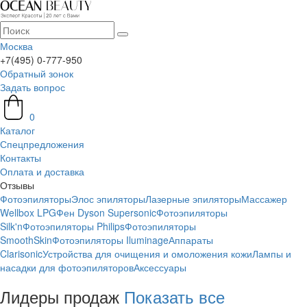
Москва
+7(495) 0-777-950
Обратный зонок
Задать вопрос
0
Каталог
Спецпредложения
Контакты
Оплата и доставка
Отзывы
Фотоэпиляторы
Элос эпиляторы
Лазерные эпиляторы
Массажер
Wellbox LPG
Фен Dyson Supersonic
Фотоэпиляторы
Silk'n
Фотоэпиляторы Philips
Фотоэпиляторы
SmoothSkin
Фотоэпиляторы Iluminage
Аппараты
Clarisonic
Устройства для очищения и омоложения кожи
Лампы и
насадки для фотоэпиляторов
Аксессуары
Лидеры продаж
Показать все