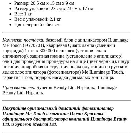
Размер: 20,5 см х 15 см х 9 см
Размер упаковки: 23 см х 23 см х 17 см
Вес: 1 кг
Вес с упаковкой: 2,1 кг
Цвет: черный с белым
Комплект поставки:
базовый блок с аппликатором ILuminage
Me Touch (FG70701), кварцевая Quartz лампа (сменный
картридж) 1 шт. х 300.000 вспышек (установлена в
аппликатор), защитная планка (установлена в аппликатор),
очки для проведения процедуры на лице (цвет черный), шнур
питания, подробная инструкция по эксплуатации на русском
языке элос эпилятора (фотоэпилятора) Me ILuminage Touch,
гарантия 1 год, подарок насадка для малых зон и лица.
Производитель:
Syneron Beauty Ltd. Израиль, ILuminage
Beauty Ltd. Израиль.
Покупайте оригинальный домашний фотоэпилятор
ILuminage Me Touch в магазине Океан Красоты -
официального дистрибьютора компаний ILuminage Beauty
Ltd. и Syneron Medical Ltd.