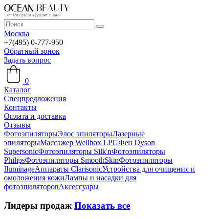
Москва
+7(495) 0-777-950
Обратный зонок
Задать вопрос
0
Каталог
Спецпредложения
Контакты
Оплата и доставка
Отзывы
Фотоэпиляторы
Элос эпиляторы
Лазерные
эпиляторы
Массажер Wellbox LPG
Фен Dyson
Supersonic
Фотоэпиляторы Silk'n
Фотоэпиляторы
Philips
Фотоэпиляторы SmoothSkin
Фотоэпиляторы
Iluminage
Аппараты Clarisonic
Устройства для очищения и
омоложения кожи
Лампы и насадки для
фотоэпиляторов
Аксессуары
Лидеры продаж
Показать все