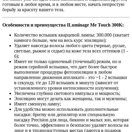
готовым в любое время, и в любом месте, начать непростую
борьбу за красоту вашего тела.
Особенности и преимущества ILuminage Me Touch 300K:
Количество вспышек кварцевой лампы: 300.000 (хватает
намного больше, чем на весь курс эпиляции);
Удаляет навсегда волосы любого цвета (черные, русые,
светлые, рыжие и седые) на коже тела всех оттенков (1 -
6);
Имеет не только одиночный (точечный) режим, но и
режим серийной вспышки, что дает более быстрое
выполнение процедуры фотоэпиляции в любом
направлении движения аппликато - это ~1 - 2 вспышки
в секунду, т/е до 120 вспышек в минуту (зависит от
установленного уровня интенсивности излучения);
Увеличена глубина светового импульса и мощность;
Эпиляцию могут делать как женщины, так и мужчины;
Имеет сменную лампу;
Для удобства можно использовать дополнительные
насадки: бритву или депилятор или специальную
насадку Precision для лица, бикини и малых зон, которая
более точно, эффективно и безопасно удаляет волосы на
лице и в труднодоступных местах (даются в подарок