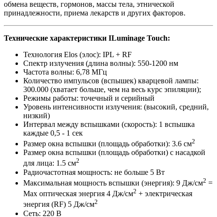
обмена веществ, гормонов, массы тела, этнической
принадлежности, приема лекарств и других факторов.
Технические характеристики ILuminage Touch:
Технология Elos (элос): IPL + RF
Спектр излучения (длина волны): 550-1200 нм
Частота волны: 6,78 МГц
Количество импульсов (вспышек) кварцевой лампы:
300.000 (хватает больше, чем на весь курс эпиляции);
Режимы работы: точечный и серийный
Уровень интенсивности излучения: (высокий, средний,
низкий)
Интервал между вспышками (скорость): 1 вспышка
каждые 0,5 - 1 сек
2
Размер окна вспышки (площадь обработки): 3.6 см
Размер окна вспышки (площадь обработки) с насадкой
2
для лица: 1.5 см
Радиочастотная мощность: не больше 5 Вт
2
Максимальная мощность вспышки (энергия): 9 Дж/см
=
2
Max оптическая энергия 4 Дж/cм
+ электрическая
2
энергия (RF) 5 Дж/cм
Сеть: 220 В